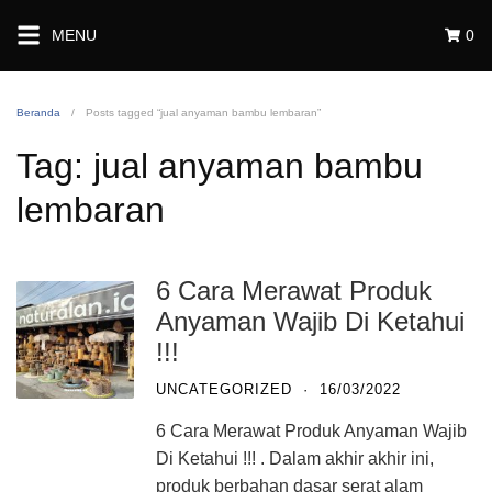
Langsung
MENU
0
ke
konten
Beranda
Posts tagged “jual anyaman bambu lembaran”
Tag:
jual anyaman bambu
lembaran
6 Cara Merawat Produk
Anyaman Wajib Di Ketahui
!!!
UNCATEGORIZED
·
16/03/2022
6 Cara Merawat Produk Anyaman Wajib
Di Ketahui !!! . Dalam akhir akhir ini,
produk berbahan dasar serat alam