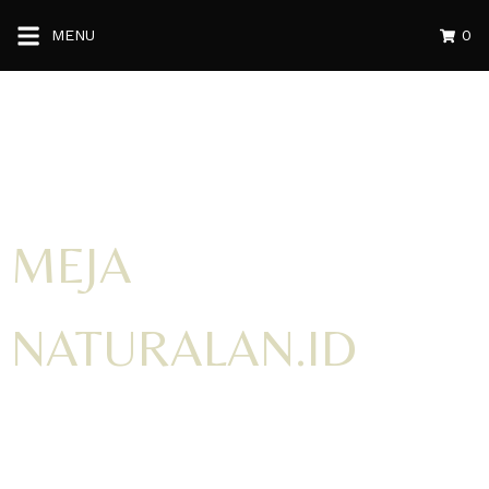
MENU
0
MEJA
NATURALAN.ID