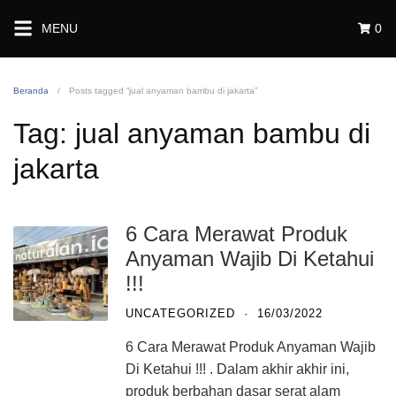
Langsung
MENU
0
ke
konten
Beranda
Posts tagged “jual anyaman bambu di jakarta”
Tag:
jual anyaman bambu di
jakarta
6 Cara Merawat Produk
Anyaman Wajib Di Ketahui
!!!
UNCATEGORIZED
·
16/03/2022
6 Cara Merawat Produk Anyaman Wajib
Di Ketahui !!! . Dalam akhir akhir ini,
produk berbahan dasar serat alam