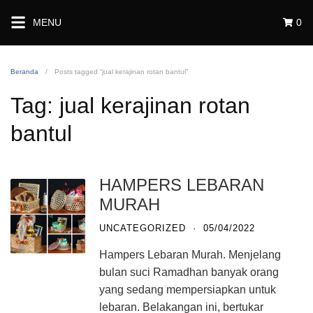
Langsung
MENU
0
ke
konten
Beranda
Posts tagged “jual kerajinan rotan bantul”
Tag:
jual kerajinan rotan
bantul
HAMPERS LEBARAN
MURAH
UNCATEGORIZED
·
05/04/2022
Hampers Lebaran Murah. Menjelang
bulan suci Ramadhan banyak orang
yang sedang mempersiapkan untuk
lebaran. Belakangan ini, bertukar