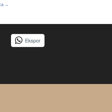
ca →
Ekspor