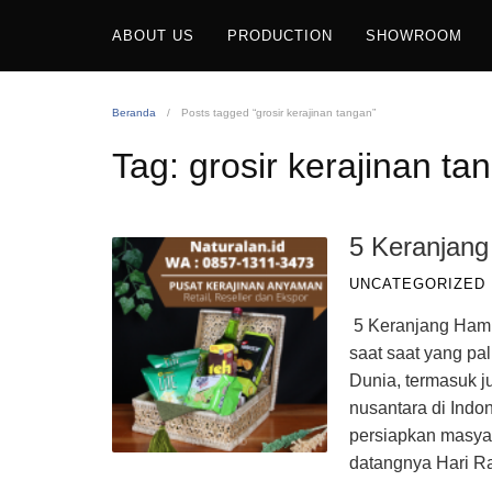
Langsung
ABOUT US
PRODUCTION
SHOWROOM
ke
konten
Beranda
Posts tagged “grosir kerajinan tangan”
Tag:
grosir kerajinan ta
5 Keranjan
UNCATEGORIZED
5 Keranjang Hamp
saat saat yang pal
Dunia, termasuk j
nusantara di Indo
persiapkan masyar
datangnya Hari Ra