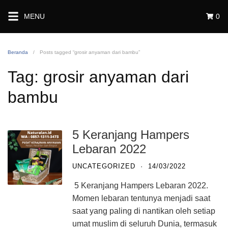
Langsung
MENU
0
ke
konten
Beranda
Posts tagged “grosir anyaman dari bambu”
Tag:
grosir anyaman dari
bambu
5 Keranjang Hampers
Lebaran 2022
UNCATEGORIZED
·
14/03/2022
5 Keranjang Hampers Lebaran 2022.
Momen lebaran tentunya menjadi saat
saat yang paling di nantikan oleh setiap
umat muslim di seluruh Dunia, termasuk