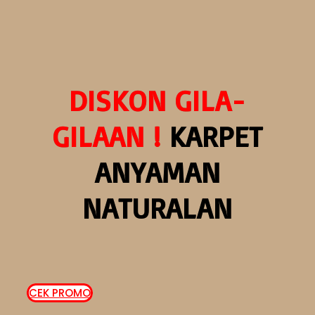
Langsung
ke
konten
DISKON GILA-
GILAAN !
KARPET
ANYAMAN
NATURALAN
CEK PROMO