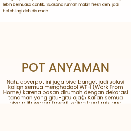
lebih bernuasa cantik.. Suasana rumah makin fresh deh.. jadi
betah lagi deh dirumah.
POT ANYAMAN
Nah.. coverpot ini juga bisa banget jadi solusi
kalian semua menghadapi WFH (Work From
Home) karena bosan dirumah dengan dekorasi
tanaman yang gitu-gitu aja👍 Kalian semua
bisa pilih warna favorit kalian buat mix and
match coverpot dirumah dan berkreasi
secantik mungkin.. Keren gak tuh ?
KEUNTUNGAN
MILIKI